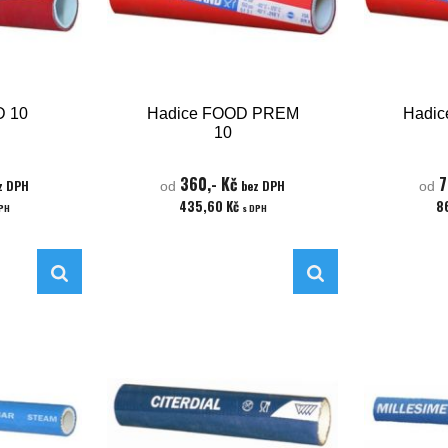
D 10
Hadice FOOD PREM
Hadi
10
360,- Kč
7
z DPH
bez DPH
od
od
435,60 Kč
8
DPH
s DPH