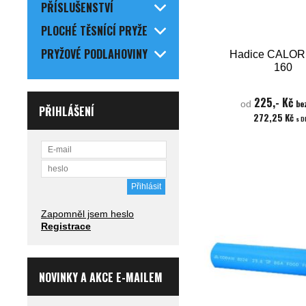
PŘÍSLUŠENSTVÍ
PLOCHÉ TĚSNÍCÍ PRYŽE
PRYŽOVÉ PODLAHOVINY
Hadice CALO
160
225,- Kč
be
od
PŘIHLÁŠENÍ
272,25 Kč
s 
Zapomněl jsem heslo
Registrace
NOVINKY A AKCE E-MAILEM