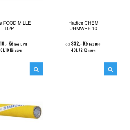
e FOOD MILLE
Hadice CHEM
10/P
UHMWPE 10
10,- Kč
332,- Kč
bez DPH
bez DPH
od
101,10 Kč
401,72 Kč
s DPH
s DPH