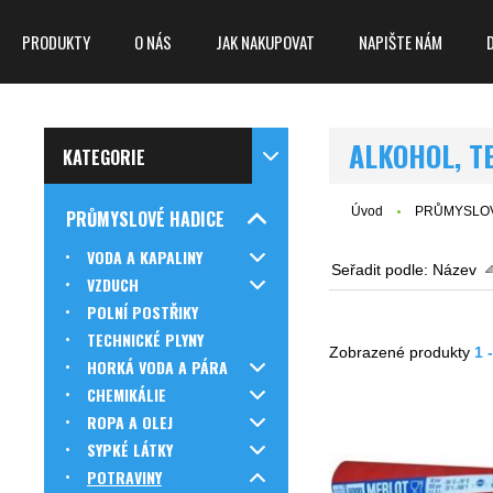
PRODUKTY
O NÁS
JAK NAKUPOVAT
NAPIŠTE NÁM
ALKOHOL, T
KATEGORIE
Úvod
PRŮMYSLOV
PRŮMYSLOVÉ HADICE
VODA A KAPALINY
Seřadit podle:
Název
VZDUCH
POLNÍ POSTŘIKY
TECHNICKÉ PLYNY
Zobrazené produkty
1 
HORKÁ VODA A PÁRA
CHEMIKÁLIE
ROPA A OLEJ
SYPKÉ LÁTKY
POTRAVINY