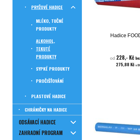
PRYŽOVÉ HADICE
MLÉKO, TUČNÉ
PRODUKTY
Hadice FOO
ALKOHOL,
TEKUTÉ
PRODUKTY
228,- Kč
be
od
275,88 Kč
s 
SYPKÉ PRODUKTY
PROČIŠŤOVÁNÍ
PLASTOVÉ HADICE
CHRÁNIČKY NA HADICE
ODSÁVACÍ HADICE
ZAHRADNÍ PROGRAM