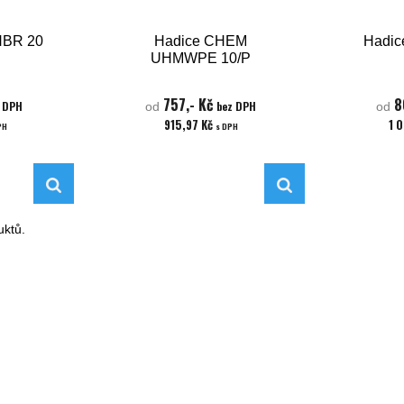
NBR 20
Hadice CHEM
Hadi
UHMWPE 10/P
757,- Kč
8
 DPH
bez DPH
od
od
915,97 Kč
1 
PH
s DPH
ktů.