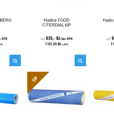
RBERG
Hadice FOOD
Hadic
CITERDIAL 6/P
935,- Kč
9
z DPH
bez DPH
od
od
1 131,35 Kč
1 
DPH
s DPH
TIP