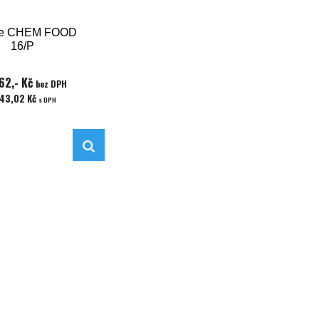
ce CHEM FOOD
16/P
62,- Kč
bez DPH
043,02 Kč
s DPH