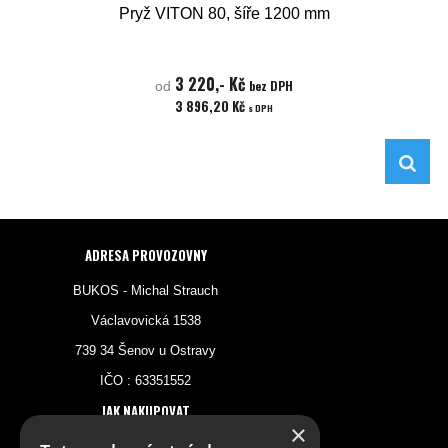
Pryž VITON 80, šíře 1200 mm
3 220,- Kč
bez DPH
od
3 896,20 Kč
s DPH
ADRESA PROVOZOVNY
BUKOS - Michal Strauch
Václavovická 1538
739 34 Šenov u Ostravy
IČO : 63351552
JAK NAKUPOVAT
×
Registrace