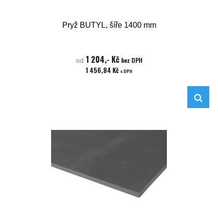
Pryž BUTYL, šíře 1400 mm
1 204,- Kč
bez DPH
od
1 456,84 Kč
s DPH