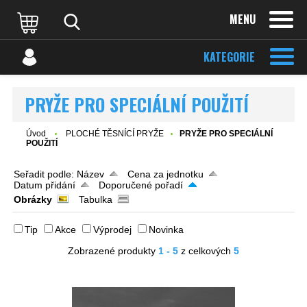
MENU
KATEGORIE
PRYŽE PRO SPECIÁLNÍ POUŽITÍ
Úvod
PLOCHÉ TĚSNÍCÍ PRYŽE
PRYŽE PRO SPECIÁLNÍ
POUŽITÍ
Seřadit podle:
Název
Cena za jednotku
Datum přidání
Doporučené pořadí
Obrázky
Tabulka
Tip
Akce
Výprodej
Novinka
Zobrazené produkty
1 - 5
z celkových
5