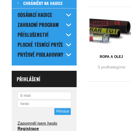
CHRÁNIČKY NA HADICE
ODSÁVACÍ HADICE
ZAHRADNÍ PROGRAM
PŘÍSLUŠENSTVÍ
PLOCHÉ TĚSNÍCÍ PRYŽE
PRYŽOVÉ PODLAHOVINY
ROPA A OLEJ
3 podkategorie
PŘIHLÁŠENÍ
Zapomněl jsem heslo
Registrace