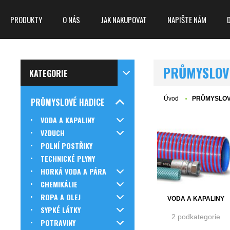
PRODUKTY
O NÁS
JAK NAKUPOVAT
NAPIŠTE NÁM
PRŮMYSLOV
KATEGORIE
Úvod
PRŮMYSLOV
PRŮMYSLOVÉ HADICE
VODA A KAPALINY
VZDUCH
POLNÍ POSTŘIKY
TECHNICKÉ PLYNY
HORKÁ VODA A PÁRA
CHEMIKÁLIE
ROPA A OLEJ
VODA A KAPALINY
SYPKÉ LÁTKY
2 podkategorie
POTRAVINY