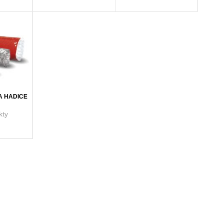
A HADICE
kty