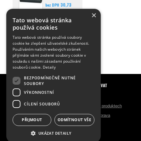
30,73
bez DPH
Kč
s DPH
×
Detail
Tato webová stránka
používá cookies
Hadice MULTI-20
Tato webová stránka používá soubory
45,- Kč
bez
od
cookie ke zlepšení uživatelské zkušenosti.
54,45 Kč
DPH
Používáním našich webových stránek
s
DPH
přijímáte vámi zvolené soubory cookie v
Detail
souladu s našimi zásadami používání
souborů cookie.
Detaily
BEZPODMÍNEČNĚ NUTNÉ
SOUBORY
ADRESA PROVOZOVNY
JAK NAKUPOVAT
VÝKONNOSTNÍ
BUKOS - Michal Strauch
Registrace
CÍLENÍ SOUBORŮ
Václavovická 1538
Orientace v produktech
739 34 Šenov u Ostravy
Platba a doprava
PŘIJMOUT
ODMÍTNOUT VŠE
IČO : 63351552
UKÁZAT DETAILY