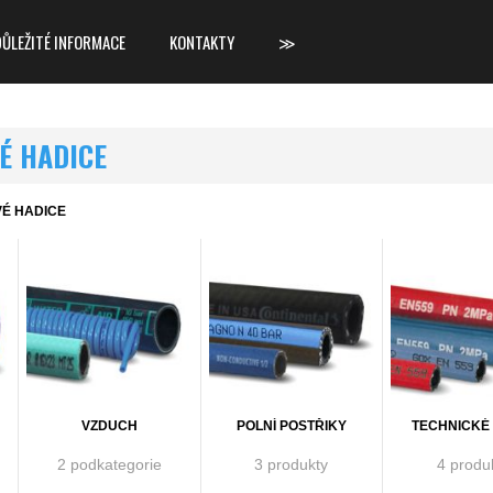
DŮLEŽITÉ INFORMACE
KONTAKTY
≫
É HADICE
É HADICE
VZDUCH
POLNÍ POSTŘIKY
TECHNICKÉ
2 podkategorie
3 produkty
4 produ