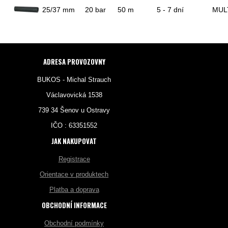
25/37 mm
20 bar
50 m
5 - 7 dní
MUL
ADRESA PROVOZOVNY
BUKOS - Michal Strauch
Václavovická 1538
739 34 Šenov u Ostravy
IČO : 63351552
JAK NAKUPOVAT
Registrace
Orientace v produktech
Platba a doprava
OBCHODNÍ INFORMACE
Obchodní podmínky