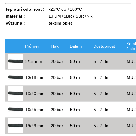
teplotní odolnost :
-25°C do +100°C
materiál :
EPDM+SBR / SBR+NR
výztuha :
textilní oplet
Kata
Průměr
Tlak
Balení
Dostupnost
číslo
8/15 mm
20 bar
50 m
5 - 7 dní
MUL
10/18 mm
20 bar
50 m
5 - 7 dní
MUL
13/20 mm
20 bar
50 m
5 - 7 dní
MUL
16/25 mm
20 bar
50 m
5 - 7 dní
MUL
19/29 mm
20 bar
50 m
5 - 7 dní
MUL