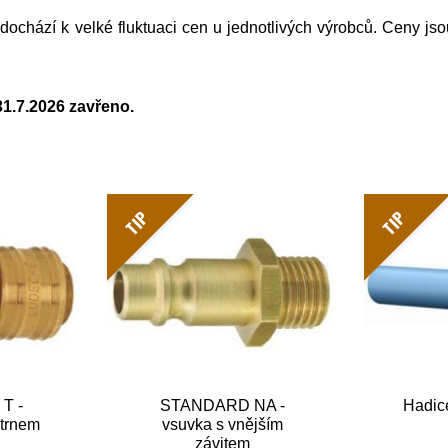
ochází k velké fluktuaci cen u jednotlivých výrobců. Ceny jso
31.7.2026 zavřeno.
TIP
TIP
T -
STANDARD NA -
Hadic
 trnem
vsuvka s vnějším
závitem