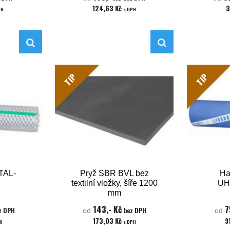
124,63 Kč
3
PH
s DPH
TIP
TIP
TAL-
Pryž SBR BVL bez
Ha
textilní vložky, šíře 1200
UH
mm
143,- Kč
7
z DPH
bez DPH
od
od
173,03 Kč
9
PH
s DPH