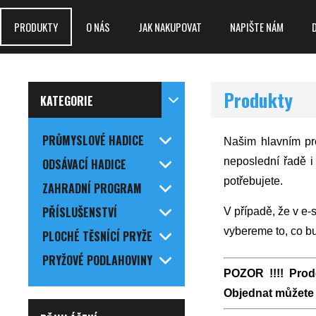
PRODUKTY
O NÁS
JAK NAKUPOVAT
NAPIŠTE NÁM
Produkty
KATEGORIE
PRŮMYSLOVÉ HADICE
Našim hlavním pro
neposlední řadě i
ODSÁVACÍ HADICE
potřebujete.
ZAHRADNÍ PROGRAM
PŘÍSLUŠENSTVÍ
V případě, že v e
vybereme to, co 
PLOCHÉ TĚSNÍCÍ PRYŽE
PRYŽOVÉ PODLAHOVINY
POZOR !!!!
Prode
Objednat můžete i