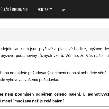
DŮLEŽITÉ INFORMACE
KONTAKTY
≫
dejním artiklem jsou pryžové a plastové hadice, pryžové des
 pryžové podlahoviny různých vzorů. Věříme, že Vás naše nab
-shopu nenajdete požadovaný sortiment nebo si nebudete vědět 
bude vyhovovat vašemu požadavku.
j není podmíněn odběrem celého balení. U jednotlivyc
 menší množství než je celé balení.