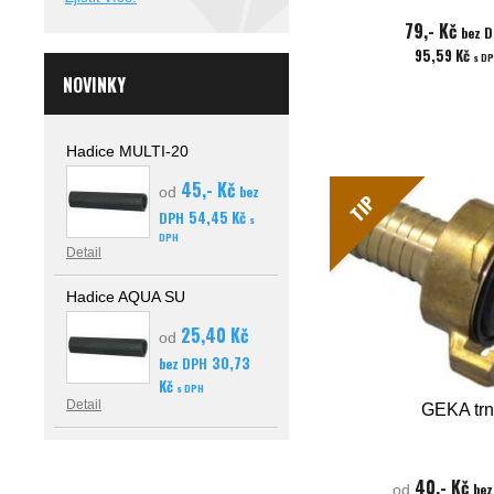
79,- Kč
bez 
95,59 Kč
s D
NOVINKY
Hadice MULTI-20
45,- Kč
bez
od
TIP
54,45 Kč
DPH
s
DPH
Detail
Hadice AQUA SU
25,40 Kč
od
30,73
bez DPH
Kč
s DPH
Detail
GEKA trn
40,- Kč
bez
od