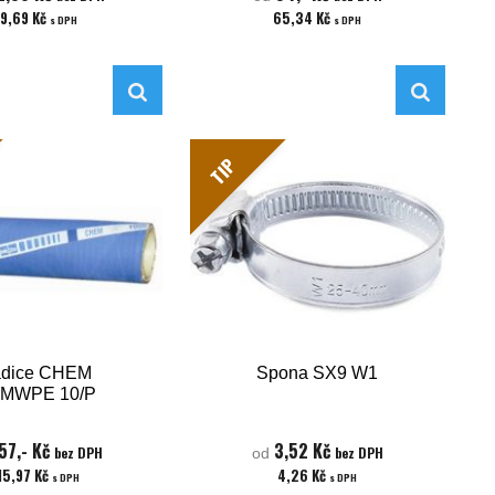
9,69 Kč
65,34 Kč
s DPH
s DPH
TIP
dice CHEM
Spona SX9 W1
MWPE 10/P
57,- Kč
3,52 Kč
bez DPH
bez DPH
od
15,97 Kč
4,26 Kč
s DPH
s DPH