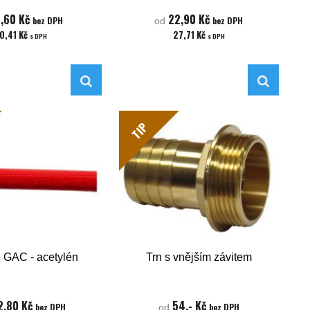
,60 Kč
22,90 Kč
bez DPH
bez DPH
od
10,41 Kč
27,71 Kč
s DPH
s DPH
TIP
 GAC - acetylén
Trn s vnějším závitem
2,80 Kč
54,- Kč
bez DPH
bez DPH
od