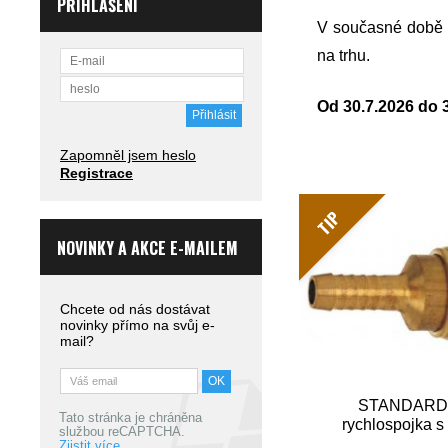
PŘIHLÁŠENÍ
V současné době d
na trhu.
Od 30.7.2026 do 
Zapomněl jsem heslo
Registrace
TIP
NOVINKY A AKCE E-MAILEM
Chcete od nás dostávat
novinky přímo na svůj e-
mail?
STANDARD 
Tato stránka je chráněna
rychlospojka s
službou reCAPTCHA.
Zjistit více.