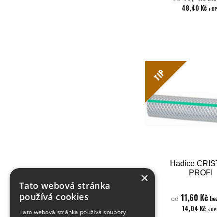
48,40 Kč
s D
TIP
Hadice CRIS
PROFI
×
Tato webová stránka
používá cookies
11,60 Kč
be
od
14,04 Kč
s D
Tato webová stránka používá soubory