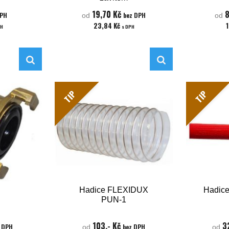
19,70 Kč
8
DPH
bez DPH
od
od
23,84 Kč
PH
s DPH
TIP
TIP
Hadice FLEXIDUX
Hadice
PUN-1
103,- Kč
3
 DPH
bez DPH
od
od