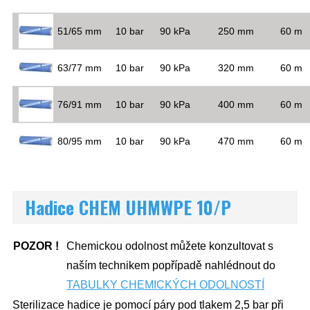
51/65 mm
10 bar
90 kPa
250 mm
60 m
63/77 mm
10 bar
90 kPa
320 mm
60 m
76/91 mm
10 bar
90 kPa
400 mm
60 m
80/95 mm
10 bar
90 kPa
470 mm
60 m
Hadice CHEM UHMWPE 10/P
POZOR
!
Chemickou odolnost můžete konzultovat s
naším technikem popřípadě nahlédnout do
TABULKY CHEMICKÝCH ODOLNOSTÍ
Sterilizace hadice je pomocí páry pod tlakem 2,5 bar při