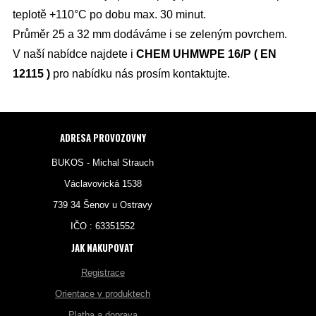
teplotě +110°C po dobu max. 30 minut.
Průměr 25 a 32 mm dodáváme i se zeleným povrchem.
V naší nabídce najdete i
CHEM UHMWPE 16/P ( EN
12115 )
pro nabídku nás prosím kontaktujte.
ADRESA PROVOZOVNY
BUKOS - Michal Strauch
Václavovická 1538
739 34 Šenov u Ostravy
IČO : 63351552
JAK NAKUPOVAT
Registrace
Orientace v produktech
Platba a doprava