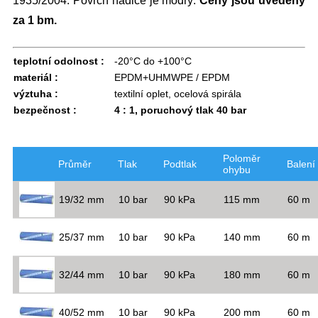
1935/2004. Povrch hadice je modrý.
Ceny jsou uvedeny
za 1 bm.
teplotní odolnost :
-20°C do +100°C
materiál :
EPDM+UHMWPE / EPDM
výztuha :
textilní oplet, ocelová spirála
bezpečnost :
4 : 1, poruchový tlak 40 bar
Poloměr
Průměr
Tlak
Podtlak
Balení
ohybu
19/32 mm
10 bar
90 kPa
115 mm
60 m
25/37 mm
10 bar
90 kPa
140 mm
60 m
32/44 mm
10 bar
90 kPa
180 mm
60 m
40/52 mm
10 bar
90 kPa
200 mm
60 m